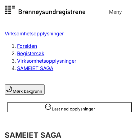
Hopp
Meny
Registersøk
til
Søk
Velg språk
innhold
Virksomhetsopplysninger
Aksjeselskap
Registrere, endre, slette
Forsiden
Registersøk
Virksomhetsopplysninger
Enkeltpersonforetak
SAMEIET SAGA
Registrere, endre, slette
Mørk bakgrunn
Lag og forening
Registrere, endre, slette
Opplysninger er skjult
Last ned opplysninger
Flere organisasjonsformer
SAMEIET SAGA