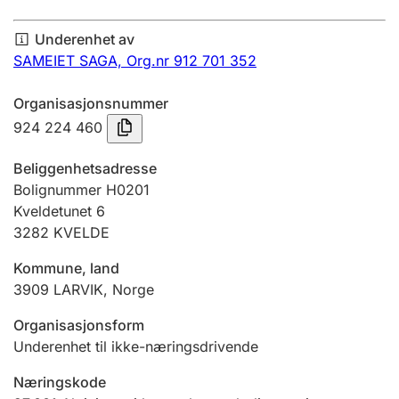
Årsregnskap
Underenhet av
Innsending og forsinkelsesgebyr
SAMEIET SAGA,
Org.nr 912 701 352
Organisasjonsnummer
Tinglysing
924 224 460
Beliggenhetsadresse
Jeger
Bolignummer H0201
Betaling og jegeravgiftskort
Kveldetunet 6
3282
KVELDE
Kommune, land
Ektepaktveileder
3909
LARVIK
,
Norge
Organisasjonsform
Offentlig sektor
Underenhet til ikke-næringsdrivende
Næringskode