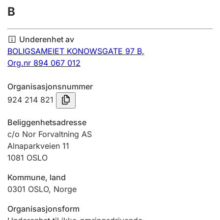
B
Årsregnskap
Innsending og forsinkelsesgebyr
Underenhet av
BOLIGSAMEIET KONOWSGATE 97 B,
Org.nr 894 067 012
Tinglysing
Organisasjonsnummer
924 214 821
Jeger
Betaling og jegeravgiftskort
Beliggenhetsadresse
c/o Nor Forvaltning AS
Alnaparkveien 11
Ektepaktveileder
1081
OSLO
Kommune, land
Offentlig sektor
0301
OSLO
,
Norge
Organisasjonsform