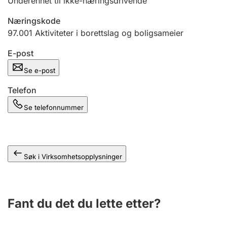
Underenhet til ikke-næringsdrivende
Andre tema
Næringskode
97.001
Aktiviteter i borettslag og boligsameier
E-post
Se e-post
Telefon
Se telefonnummer
Søk i Virksomhetsopplysninger
Fant du det du lette etter?