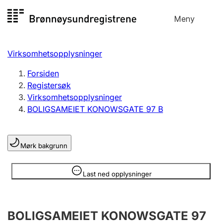
Hopp
Meny
Registersøk
til
Søk
Velg språk
innhold
Virksomhetsopplysninger
Aksjeselskap
Registrere, endre, slette
Forsiden
Registersøk
Virksomhetsopplysninger
Enkeltpersonforetak
BOLIGSAMEIET KONOWSGATE 97 B
Registrere, endre, slette
Mørk bakgrunn
Lag og forening
Registrere, endre, slette
Opplysninger er skjult
Last ned opplysninger
Flere organisasjonsformer
BOLIGSAMEIET KONOWSGATE 97