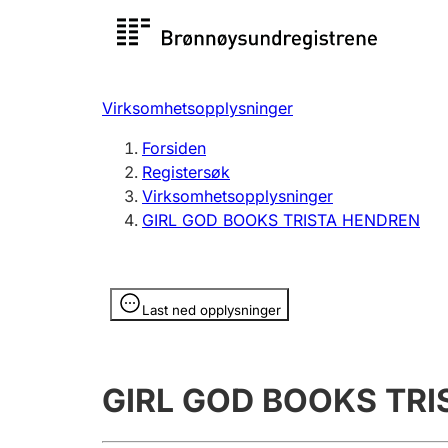
Registersøk
Aksjesel
Registrer
Virksomhetsopplysninger
Lag og forening
Flere
Forsiden
Registrere, endre, slette
organisa
Registersøk
Virksomhetsopplysninger
GIRL GOD BOOKS TRISTA HENDREN
Tinglysing
Jeger
Betaling 
Opplysninger er skjult
Last ned opplysninger
Offentlig sektor
Andre t
GIRL GOD BOOKS TR