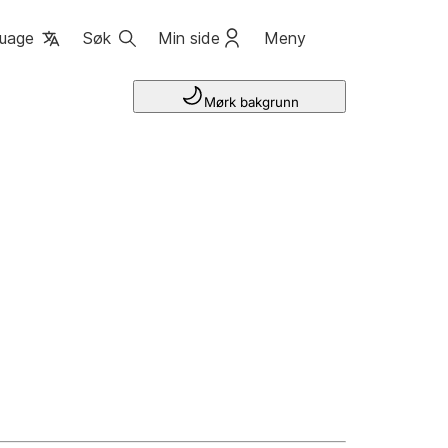
uage
Søk
Min side
Meny
Mørk bakgrunn