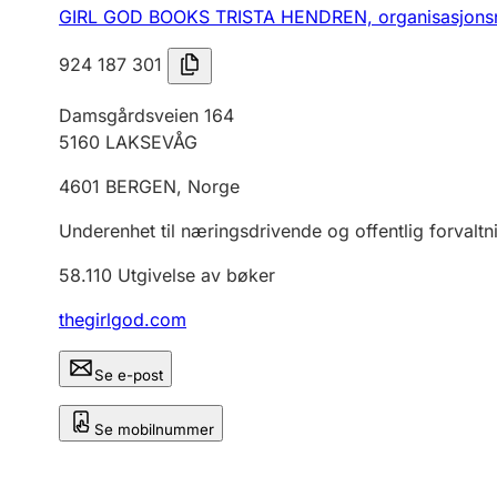
GIRL GOD BOOKS TRISTA HENDREN,
organisasjon
924 187 301
Damsgårdsveien 164
5160
LAKSEVÅG
4601
BERGEN
,
Norge
Underenhet til næringsdrivende og offentlig forvaltn
58.110
Utgivelse av bøker
thegirlgod.com
Se e-post
Se mobilnummer