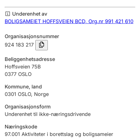
Årsregnskap
Underenhet av
Innsending og forsinkelsesgebyr
BOLIGSAMEIET HOFFSVEIEN BCD,
Org.nr 991 421 610
Organisasjonsnummer
Tinglysing
924 183 217
Beliggenhetsadresse
Jeger
Hoffsveien 75B
Betaling og jegeravgiftskort
0377
OSLO
Kommune, land
0301
OSLO
,
Norge
Ektepaktveileder
Organisasjonsform
Underenhet til ikke-næringsdrivende
Offentlig sektor
Næringskode
97.001
Aktiviteter i borettslag og boligsameier