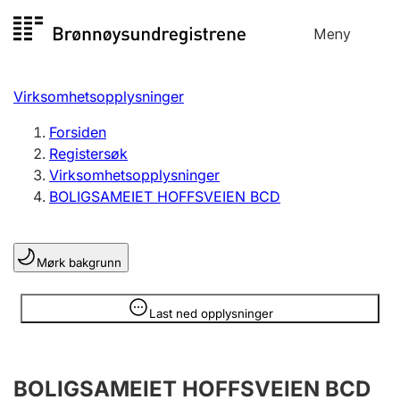
Hopp
Meny
Registersøk
til
Søk
Velg språk
innhold
Virksomhetsopplysninger
Aksjeselskap
Registrere, endre, slette
Forsiden
Registersøk
Virksomhetsopplysninger
Enkeltpersonforetak
BOLIGSAMEIET HOFFSVEIEN BCD
Registrere, endre, slette
Mørk bakgrunn
Lag og forening
Registrere, endre, slette
Opplysninger er skjult
Last ned opplysninger
Flere organisasjonsformer
BOLIGSAMEIET HOFFSVEIEN BCD