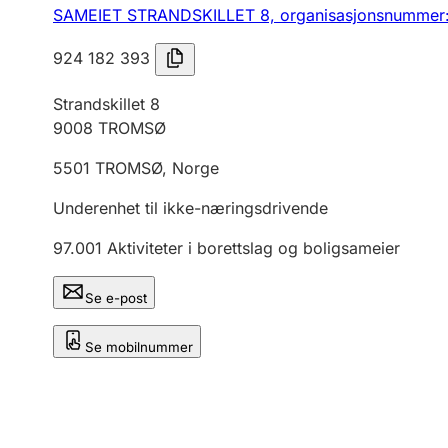
SAMEIET STRANDSKILLET 8,
organisasjonsnummer
924 182 393
Strandskillet 8
9008
TROMSØ
5501
TROMSØ
,
Norge
Underenhet til ikke-næringsdrivende
97.001
Aktiviteter i borettslag og boligsameier
Se e-post
Se mobilnummer