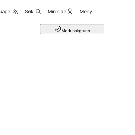
uage
Søk
Min side
Meny
Mørk bakgrunn