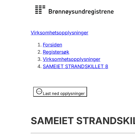
Registersøk
Aksjesel
Registrer
Virksomhetsopplysninger
Lag og forening
Flere
Forsiden
Registrere, endre, slette
organisa
Registersøk
Virksomhetsopplysninger
SAMEIET STRANDSKILLET 8
Tinglysing
Jeger
Betaling 
Opplysninger er skjult
Last ned opplysninger
Offentlig sektor
Andre t
SAMEIET STRANDSKI