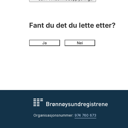
Fant du det du lette etter?
Ja
Nei
Organisasjonsnummer:
974 760 673