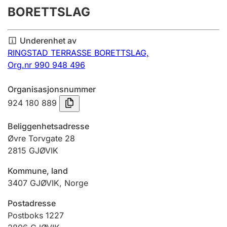
BORETTSLAG
Årsregnskap
Innsending og forsinkelsesgebyr
Underenhet av
RINGSTAD TERRASSE BORETTSLAG,
Org.nr 990 948 496
Tinglysing
Organisasjonsnummer
924 180 889
Jeger
Betaling og jegeravgiftskort
Beliggenhetsadresse
Øvre Torvgate 28
2815
GJØVIK
Ektepaktveileder
Kommune, land
3407
GJØVIK
,
Norge
Offentlig sektor
Postadresse
Postboks 1227