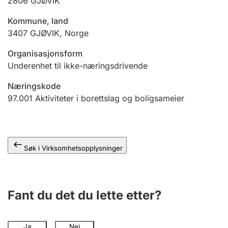
2806
GJØVIK
Andre tema
Kommune, land
3407
GJØVIK
,
Norge
Organisasjonsform
Underenhet til ikke-næringsdrivende
Næringskode
97.001
Aktiviteter i borettslag og boligsameier
Søk i Virksomhetsopplysninger
Fant du det du lette etter?
Ja
Nei