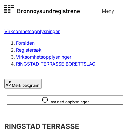
Hopp
Meny
Registersøk
til
Søk
Velg språk
innhold
Virksomhetsopplysninger
Aksjeselskap
Registrere, endre, slette
Forsiden
Registersøk
Virksomhetsopplysninger
Enkeltpersonforetak
RINGSTAD TERRASSE BORETTSLAG
Registrere, endre, slette
Mørk bakgrunn
Lag og forening
Registrere, endre, slette
Opplysninger er skjult
Last ned opplysninger
Flere organisasjonsformer
RINGSTAD TERRASSE