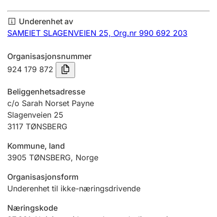
Årsregnskap
Underenhet av
Innsending og forsinkelsesgebyr
SAMEIET SLAGENVEIEN 25,
Org.nr 990 692 203
Organisasjonsnummer
Tinglysing
924 179 872
Beliggenhetsadresse
Jeger
c/o Sarah Norset Payne
Betaling og jegeravgiftskort
Slagenveien 25
3117
TØNSBERG
Kommune, land
Ektepaktveileder
3905
TØNSBERG
,
Norge
Organisasjonsform
Offentlig sektor
Underenhet til ikke-næringsdrivende
Næringskode