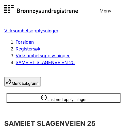
Hopp
Meny
Registersøk
til
Søk
Velg språk
innhold
Virksomhetsopplysninger
Aksjeselskap
Registrere, endre, slette
Forsiden
Registersøk
Virksomhetsopplysninger
Enkeltpersonforetak
SAMEIET SLAGENVEIEN 25
Registrere, endre, slette
Mørk bakgrunn
Lag og forening
Registrere, endre, slette
Opplysninger er skjult
Last ned opplysninger
Flere organisasjonsformer
SAMEIET SLAGENVEIEN 25