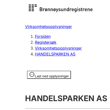
Registersøk
Aksjesel
Registrer
Virksomhetsopplysninger
Lag og forening
Flere
Forsiden
Registrere, endre, slette
organisa
Registersøk
Virksomhetsopplysninger
HANDELSPARKEN AS
Tinglysing
Jeger
Betaling 
Opplysninger er skjult
Last ned opplysninger
Offentlig sektor
Andre t
HANDELSPARKEN AS