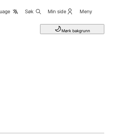
uage
Søk
Min side
Meny
Mørk bakgrunn