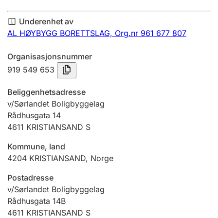
Årsregnskap
Underenhet av
Innsending og forsinkelsesgebyr
AL HØYBYGG BORETTSLAG,
Org.nr 961 677 807
Organisasjonsnummer
Tinglysing
919 549 653
Beliggenhetsadresse
Jeger
v/Sørlandet Boligbyggelag
Betaling og jegeravgiftskort
Rådhusgata 14
4611
KRISTIANSAND S
Kommune, land
Ektepaktveileder
4204
KRISTIANSAND
,
Norge
Postadresse
Offentlig sektor
v/Sørlandet Boligbyggelag
Rådhusgata 14B
4611
KRISTIANSAND S