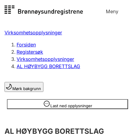
Hopp
Meny
Registersøk
til
Søk
Velg språk
innhold
Virksomhetsopplysninger
Aksjeselskap
Registrere, endre, slette
Forsiden
Registersøk
Virksomhetsopplysninger
Enkeltpersonforetak
AL HØYBYGG BORETTSLAG
Registrere, endre, slette
Mørk bakgrunn
Lag og forening
Registrere, endre, slette
Opplysninger er skjult
Last ned opplysninger
Flere organisasjonsformer
AL HØYBYGG BORETTSLAG