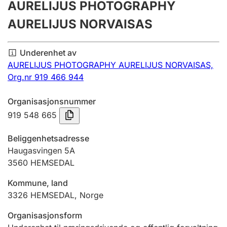
AURELIJUS PHOTOGRAPHY
Årsregnskap
AURELIJUS NORVAISAS
Innsending og forsinkelsesgebyr
Underenhet av
AURELIJUS PHOTOGRAPHY AURELIJUS NORVAISAS,
Tinglysing
Org.nr 919 466 944
Organisasjonsnummer
Jeger
919 548 665
Betaling og jegeravgiftskort
Beliggenhetsadresse
Haugasvingen 5A
Ektepaktveileder
3560
HEMSEDAL
Kommune, land
Offentlig sektor
3326
HEMSEDAL
,
Norge
Organisasjonsform