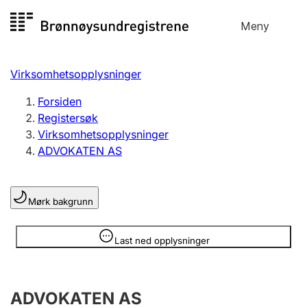
Hopp
Meny
Registersøk
til
Søk
Velg språk
innhold
Virksomhetsopplysninger
Aksjeselskap
Registrere, endre, slette
Forsiden
Registersøk
Virksomhetsopplysninger
Enkeltpersonforetak
ADVOKATEN AS
Registrere, endre, slette
Mørk bakgrunn
Lag og forening
Registrere, endre, slette
Opplysninger er skjult
Last ned opplysninger
Flere organisasjonsformer
ADVOKATEN AS