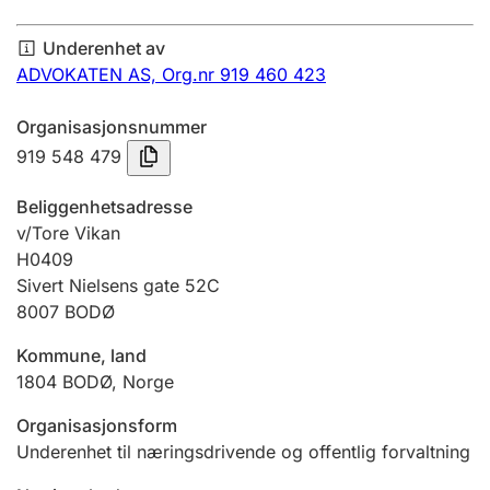
Årsregnskap
Underenhet av
Innsending og forsinkelsesgebyr
ADVOKATEN AS,
Org.nr 919 460 423
Organisasjonsnummer
Tinglysing
919 548 479
Beliggenhetsadresse
Jeger
v/Tore Vikan
Betaling og jegeravgiftskort
H0409
Sivert Nielsens gate 52C
8007
BODØ
Ektepaktveileder
Kommune, land
1804
BODØ
,
Norge
Offentlig sektor
Organisasjonsform
Underenhet til næringsdrivende og offentlig forvaltning