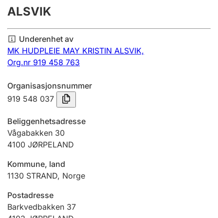
ALSVIK
Årsregnskap
Innsending og forsinkelsesgebyr
Underenhet av
MK HUDPLEIE MAY KRISTIN ALSVIK,
Org.nr 919 458 763
Tinglysing
Organisasjonsnummer
919 548 037
Jeger
Betaling og jegeravgiftskort
Beliggenhetsadresse
Vågabakken 30
4100
JØRPELAND
Ektepaktveileder
Kommune, land
1130
STRAND
,
Norge
Offentlig sektor
Postadresse
Barkvedbakken 37