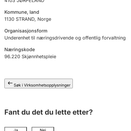
4103
JØRPELAND
Andre tema
Kommune, land
1130
STRAND
,
Norge
Organisasjonsform
Underenhet til næringsdrivende og offentlig forvaltning
Næringskode
96.220
Skjønnhetspleie
Søk i Virksomhetsopplysninger
Fant du det du lette etter?
Ja
Nei