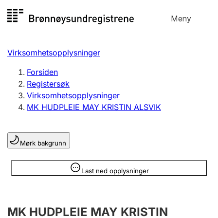
Hopp
Meny
Registersøk
til
Søk
Velg språk
innhold
Virksomhetsopplysninger
Aksjeselskap
Registrere, endre, slette
Forsiden
Registersøk
Virksomhetsopplysninger
Enkeltpersonforetak
MK HUDPLEIE MAY KRISTIN ALSVIK
Registrere, endre, slette
Mørk bakgrunn
Lag og forening
Registrere, endre, slette
Opplysninger er skjult
Last ned opplysninger
Flere organisasjonsformer
MK HUDPLEIE MAY KRISTIN