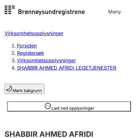
Hopp
Meny
Registersøk
til
Søk
Velg språk
innhold
Virksomhetsopplysninger
Aksjeselskap
Registrere, endre, slette
Forsiden
Registersøk
Virksomhetsopplysninger
Enkeltpersonforetak
SHABBIR AHMED AFRIDI LEGETJENESTER
Registrere, endre, slette
Mørk bakgrunn
Lag og forening
Registrere, endre, slette
Opplysninger er skjult
Last ned opplysninger
Flere organisasjonsformer
SHABBIR AHMED AFRIDI