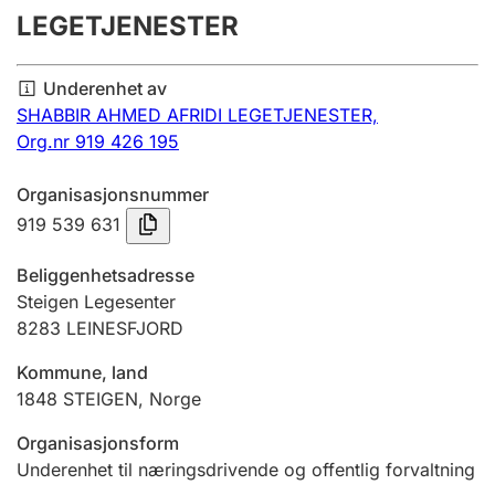
LEGETJENESTER
Årsregnskap
Innsending og forsinkelsesgebyr
Underenhet av
SHABBIR AHMED AFRIDI LEGETJENESTER,
Org.nr 919 426 195
Tinglysing
Organisasjonsnummer
919 539 631
Jeger
Betaling og jegeravgiftskort
Beliggenhetsadresse
Steigen Legesenter
8283
LEINESFJORD
Ektepaktveileder
Kommune, land
1848
STEIGEN
,
Norge
Offentlig sektor
Organisasjonsform
Underenhet til næringsdrivende og offentlig forvaltning