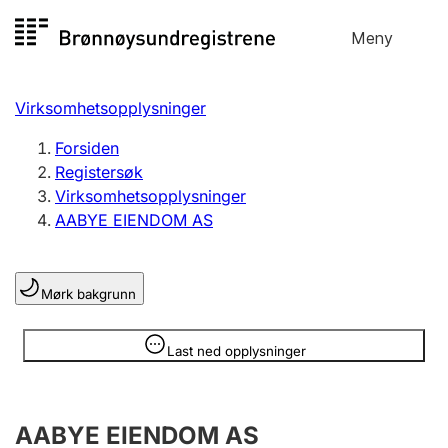
Hopp
Meny
Registersøk
til
Søk
Velg språk
innhold
Virksomhetsopplysninger
Aksjeselskap
Registrere, endre, slette
Forsiden
Registersøk
Virksomhetsopplysninger
Enkeltpersonforetak
AABYE EIENDOM AS
Registrere, endre, slette
Mørk bakgrunn
Lag og forening
Registrere, endre, slette
Opplysninger er skjult
Last ned opplysninger
Flere organisasjonsformer
AABYE EIENDOM AS