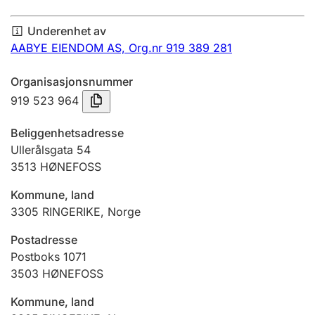
Årsregnskap
Underenhet av
Innsending og forsinkelsesgebyr
AABYE EIENDOM AS,
Org.nr 919 389 281
Organisasjonsnummer
Tinglysing
919 523 964
Beliggenhetsadresse
Jeger
Ullerålsgata 54
Betaling og jegeravgiftskort
3513
HØNEFOSS
Kommune, land
3305
RINGERIKE
,
Norge
Ektepaktveileder
Postadresse
Postboks 1071
Offentlig sektor
3503
HØNEFOSS
Kommune, land