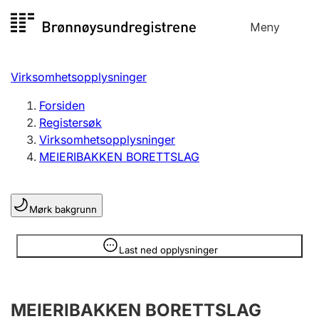
Hopp
Meny
Registersøk
til
Søk
Velg språk
innhold
Virksomhetsopplysninger
Aksjeselskap
Registrere, endre, slette
Forsiden
Registersøk
Virksomhetsopplysninger
Enkeltpersonforetak
MEIERIBAKKEN BORETTSLAG
Registrere, endre, slette
Mørk bakgrunn
Lag og forening
Registrere, endre, slette
Opplysninger er skjult
Last ned opplysninger
Flere organisasjonsformer
MEIERIBAKKEN BORETTSLAG