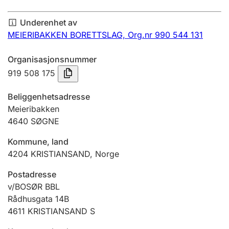
Årsregnskap
Underenhet av
Innsending og forsinkelsesgebyr
MEIERIBAKKEN BORETTSLAG,
Org.nr 990 544 131
Organisasjonsnummer
Tinglysing
919 508 175
Beliggenhetsadresse
Jeger
Meieribakken
Betaling og jegeravgiftskort
4640
SØGNE
Kommune, land
4204
KRISTIANSAND
,
Norge
Ektepaktveileder
Postadresse
v/BOSØR BBL
Offentlig sektor
Rådhusgata 14B
4611
KRISTIANSAND S