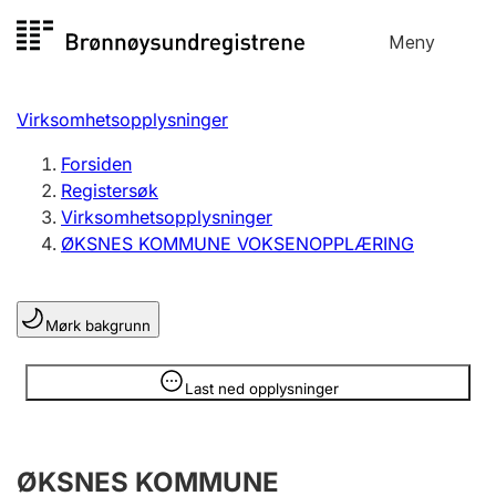
Hopp
Meny
Registersøk
til
Søk
Velg språk
innhold
Virksomhetsopplysninger
Aksjeselskap
Registrere, endre, slette
Forsiden
Registersøk
Virksomhetsopplysninger
Enkeltpersonforetak
ØKSNES KOMMUNE VOKSENOPPLÆRING
Registrere, endre, slette
Mørk bakgrunn
Lag og forening
Registrere, endre, slette
Opplysninger er skjult
Last ned opplysninger
Flere organisasjonsformer
ØKSNES KOMMUNE