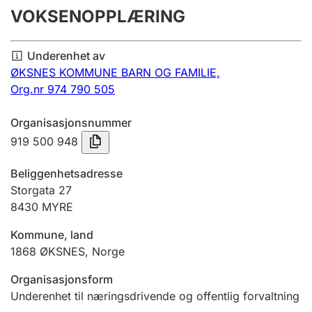
VOKSENOPPLÆRING
Årsregnskap
Innsending og forsinkelsesgebyr
Underenhet av
ØKSNES KOMMUNE BARN OG FAMILIE,
Org.nr 974 790 505
Tinglysing
Organisasjonsnummer
919 500 948
Jeger
Betaling og jegeravgiftskort
Beliggenhetsadresse
Storgata 27
8430
MYRE
Ektepaktveileder
Kommune, land
1868
ØKSNES
,
Norge
Offentlig sektor
Organisasjonsform
Underenhet til næringsdrivende og offentlig forvaltning