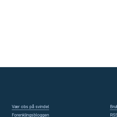
Vær obs på svindel
Bru
Forenklingsbloggen
RS