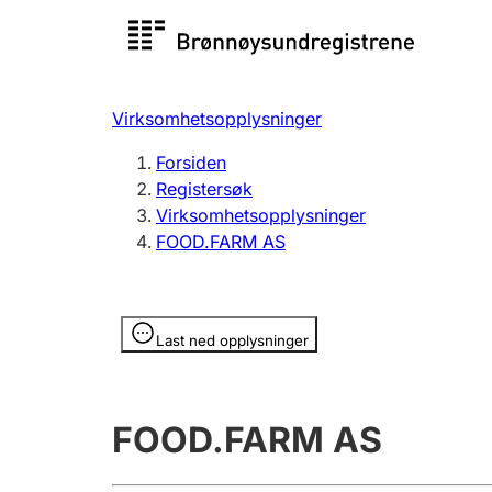
Registersøk
Aksjesel
Registrer
Virksomhetsopplysninger
Lag og forening
Flere
Forsiden
Registrere, endre, slette
organisa
Registersøk
Virksomhetsopplysninger
FOOD.FARM AS
Tinglysing
Jeger
Betaling 
Opplysninger er skjult
Last ned opplysninger
Offentlig sektor
Andre t
FOOD.FARM AS