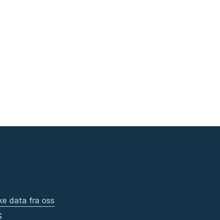
ke data fra oss
S