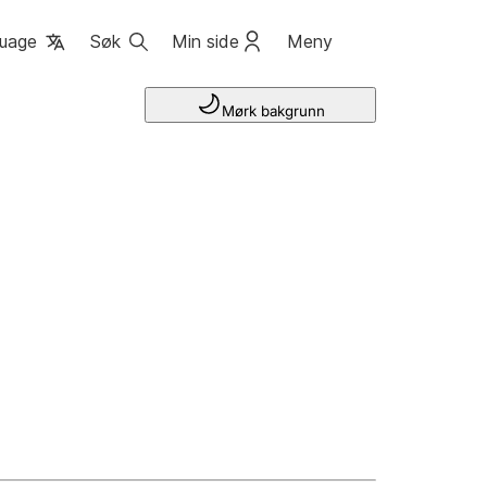
uage
Søk
Min side
Meny
Mørk bakgrunn