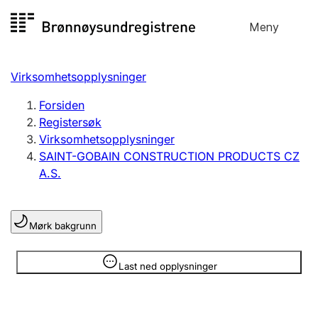
Hopp
Meny
Registersøk
til
Søk
Velg språk
innhold
Virksomhetsopplysninger
Aksjeselskap
Registrere, endre, slette
Forsiden
Registersøk
Virksomhetsopplysninger
Enkeltpersonforetak
SAINT-GOBAIN CONSTRUCTION PRODUCTS CZ
Registrere, endre, slette
A.S.
Lag og forening
Mørk bakgrunn
Registrere, endre, slette
Opplysninger er skjult
Last ned opplysninger
Flere organisasjonsformer