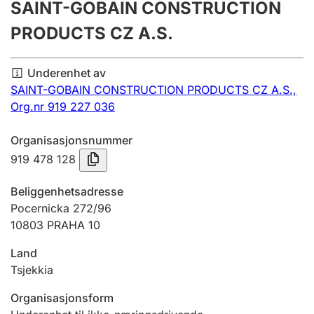
SAINT-GOBAIN CONSTRUCTION
Årsregnskap
PRODUCTS CZ A.S.
Innsending og forsinkelsesgebyr
Underenhet av
SAINT-GOBAIN CONSTRUCTION PRODUCTS CZ A.S.,
Tinglysing
Org.nr 919 227 036
Organisasjonsnummer
Jeger
919 478 128
Betaling og jegeravgiftskort
Beliggenhetsadresse
Pocernicka 272/96
Ektepaktveileder
10803 PRAHA 10
Land
Offentlig sektor
Tsjekkia
Organisasjonsform