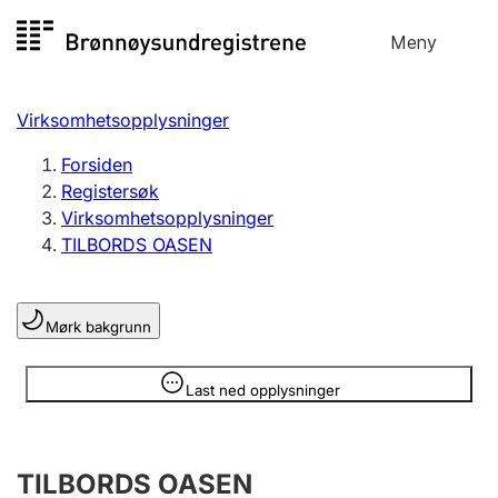
Hopp
Meny
Registersøk
til
Søk
Velg språk
innhold
Virksomhetsopplysninger
Aksjeselskap
Registrere, endre, slette
Forsiden
Registersøk
Virksomhetsopplysninger
Enkeltpersonforetak
TILBORDS OASEN
Registrere, endre, slette
Mørk bakgrunn
Lag og forening
Registrere, endre, slette
Opplysninger er skjult
Last ned opplysninger
Flere organisasjonsformer
TILBORDS OASEN