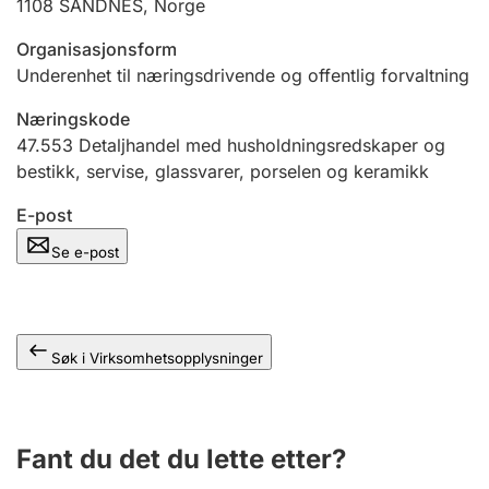
1108
SANDNES
,
Norge
Andre tema
Organisasjonsform
Underenhet til næringsdrivende og offentlig forvaltning
Næringskode
47.553
Detaljhandel med husholdningsredskaper og
bestikk, servise, glassvarer, porselen og keramikk
E-post
Se e-post
Søk i Virksomhetsopplysninger
Fant du det du lette etter?