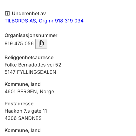
Årsregnskap
Underenhet av
Innsending og forsinkelsesgebyr
TILBORDS AS,
Org.nr 918 319 034
Organisasjonsnummer
Tinglysing
919 475 056
Beliggenhetsadresse
Jeger
Folke Bernadottes vei 52
Betaling og jegeravgiftskort
5147
FYLLINGSDALEN
Kommune, land
4601
BERGEN
,
Norge
Ektepaktveileder
Postadresse
Haakon 7.s gate 11
Offentlig sektor
4306
SANDNES
Kommune, land