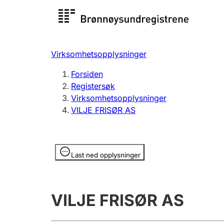
Registersøk
Aksjesel
Registrer
Virksomhetsopplysninger
Lag og forening
Flere
Forsiden
Registrere, endre, slette
organisa
Registersøk
Virksomhetsopplysninger
VILJE FRISØR AS
Tinglysing
Jeger
Betaling 
Opplysninger er skjult
Last ned opplysninger
Offentlig sektor
Andre t
VILJE FRISØR AS