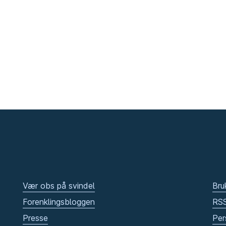
Vær obs på svindel
Bru
Forenklingsbloggen
RS
Presse
Per