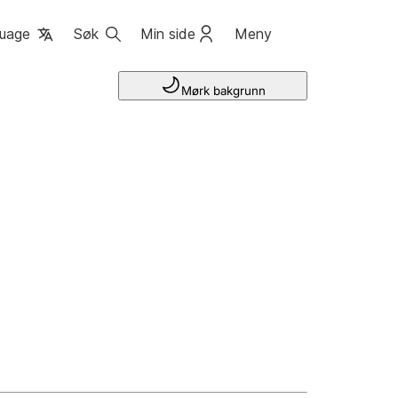
uage
Søk
Min side
Meny
Mørk bakgrunn