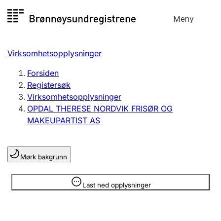
Hopp
Meny
Registersøk
til
Søk
Velg språk
innhold
Virksomhetsopplysninger
Aksjeselskap
Registrere, endre, slette
Forsiden
Registersøk
Virksomhetsopplysninger
Enkeltpersonforetak
OPDAL THERESE NORDVIK FRISØR OG
Registrere, endre, slette
MAKEUPARTIST AS
Lag og forening
Mørk bakgrunn
Registrere, endre, slette
Opplysninger er skjult
Last ned opplysninger
Flere organisasjonsformer