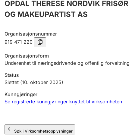
OPDAL THERESE NORDVIK FRISØR
Årsregnskap
OG MAKEUPARTIST AS
Innsending og forsinkelsesgebyr
Organisasjonsnummer
Tinglysing
919 471 220
Organisasjonsform
Underenhet til næringsdrivende og offentlig forvaltning
Jeger
Betaling og jegeravgiftskort
Status
Slettet
(10. oktober 2025)
Ektepaktveileder
Kunngjøringer
Se registrerte kunngjøringer knyttet til virksomheten
Offentlig sektor
Søk i Virksomhetsopplysninger