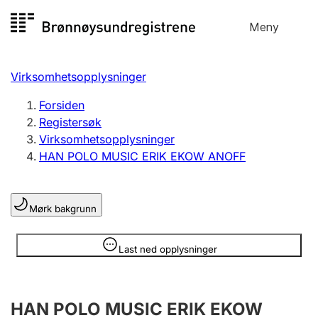
Hopp
Meny
Registersøk
til
Søk
Velg språk
innhold
Virksomhetsopplysninger
Aksjeselskap
Registrere, endre, slette
Forsiden
Registersøk
Virksomhetsopplysninger
Enkeltpersonforetak
HAN POLO MUSIC ERIK EKOW ANOFF
Registrere, endre, slette
Mørk bakgrunn
Lag og forening
Registrere, endre, slette
Opplysninger er skjult
Last ned opplysninger
Flere organisasjonsformer
HAN POLO MUSIC ERIK EKOW