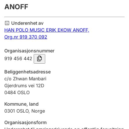
ANOFF
Årsregnskap
Innsending og forsinkelsesgebyr
Underenhet av
HAN POLO MUSIC ERIK EKOW ANOFF,
Org.nr 919 370 092
Tinglysing
Organisasjonsnummer
919 456 442
Jeger
Betaling og jegeravgiftskort
Beliggenhetsadresse
c/o Zhwan Manbari
Gjerdrums vei 12D
Ektepaktveileder
0484
OSLO
Kommune, land
Offentlig sektor
0301
OSLO
,
Norge
Organisasjonsform