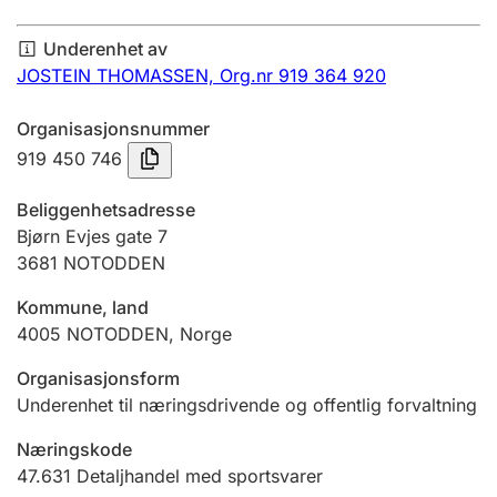
Årsregnskap
Underenhet av
Innsending og forsinkelsesgebyr
JOSTEIN THOMASSEN,
Org.nr 919 364 920
Organisasjonsnummer
Tinglysing
919 450 746
Beliggenhetsadresse
Jeger
Bjørn Evjes gate 7
Betaling og jegeravgiftskort
3681
NOTODDEN
Kommune, land
4005
NOTODDEN
,
Norge
Ektepaktveileder
Organisasjonsform
Underenhet til næringsdrivende og offentlig forvaltning
Offentlig sektor
Næringskode
47.631
Detaljhandel med sportsvarer