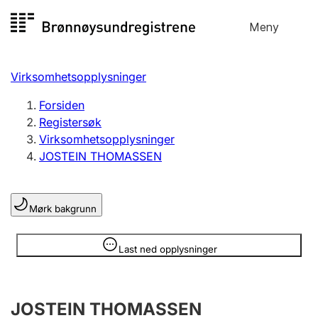
Hopp
Meny
Registersøk
til
Søk
Velg språk
innhold
Virksomhetsopplysninger
Aksjeselskap
Registrere, endre, slette
Forsiden
Registersøk
Virksomhetsopplysninger
Enkeltpersonforetak
JOSTEIN THOMASSEN
Registrere, endre, slette
Mørk bakgrunn
Lag og forening
Registrere, endre, slette
Opplysninger er skjult
Last ned opplysninger
Flere organisasjonsformer
JOSTEIN THOMASSEN