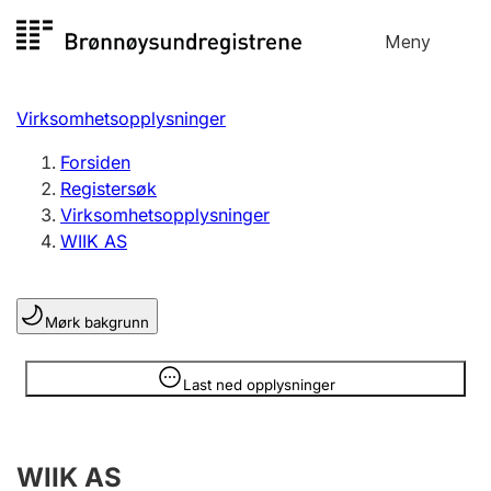
Hopp
Meny
Registersøk
til
Søk
Velg språk
innhold
Virksomhetsopplysninger
Aksjeselskap
Registrere, endre, slette
Forsiden
Registersøk
Virksomhetsopplysninger
Enkeltpersonforetak
WIIK AS
Registrere, endre, slette
Mørk bakgrunn
Lag og forening
Registrere, endre, slette
Opplysninger er skjult
Last ned opplysninger
Flere organisasjonsformer
WIIK AS