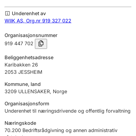
Årsregnskap
Underenhet av
Innsending og forsinkelsesgebyr
WIIK AS,
Org.nr 919 327 022
Organisasjonsnummer
Tinglysing
919 447 702
Beliggenhetsadresse
Jeger
Karibakken 26
Betaling og jegeravgiftskort
2053
JESSHEIM
Kommune, land
3209
ULLENSAKER
,
Norge
Ektepaktveileder
Organisasjonsform
Underenhet til næringsdrivende og offentlig forvaltning
Offentlig sektor
Næringskode
70.200
Bedriftsrådgivning og annen administrativ