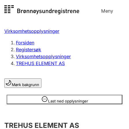
Hopp
Meny
Registersøk
til
Søk
Velg språk
innhold
Virksomhetsopplysninger
Aksjeselskap
Registrere, endre, slette
Forsiden
Registersøk
Virksomhetsopplysninger
Enkeltpersonforetak
TREHUS ELEMENT AS
Registrere, endre, slette
Mørk bakgrunn
Lag og forening
Registrere, endre, slette
Opplysninger er skjult
Last ned opplysninger
Flere organisasjonsformer
TREHUS ELEMENT AS