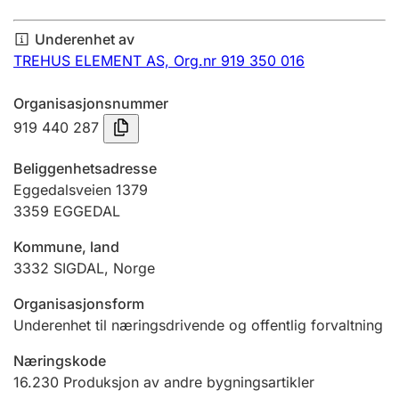
Årsregnskap
Underenhet av
Innsending og forsinkelsesgebyr
TREHUS ELEMENT AS,
Org.nr 919 350 016
Organisasjonsnummer
Tinglysing
919 440 287
Beliggenhetsadresse
Jeger
Eggedalsveien 1379
Betaling og jegeravgiftskort
3359
EGGEDAL
Kommune, land
3332
SIGDAL
,
Norge
Ektepaktveileder
Organisasjonsform
Underenhet til næringsdrivende og offentlig forvaltning
Offentlig sektor
Næringskode
16.230
Produksjon av andre bygningsartikler