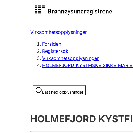
Registersøk
Aksjesel
Registrer
Virksomhetsopplysninger
Lag og forening
Flere
Forsiden
Registrere, endre, slette
organisa
Registersøk
Virksomhetsopplysninger
HOLMEFJORD KYSTFISKE SIKKE MARI
Tinglysing
Jeger
Betaling 
Opplysninger er skjult
Last ned opplysninger
Offentlig sektor
Andre t
HOLMEFJORD KYSTFI