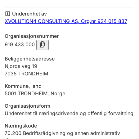
Årsregnskap
Underenhet av
Innsending og forsinkelsesgebyr
XVOLUTION4 CONSULTING AS,
Org.nr 924 015 837
Organisasjonsnummer
Tinglysing
919 433 000
Beliggenhetsadresse
Jeger
Njords veg 19
Betaling og jegeravgiftskort
7035
TRONDHEIM
Kommune, land
5001
TRONDHEIM
,
Norge
Ektepaktveileder
Organisasjonsform
Underenhet til næringsdrivende og offentlig forvaltning
Offentlig sektor
Næringskode
70.200
Bedriftsrådgivning og annen administrativ