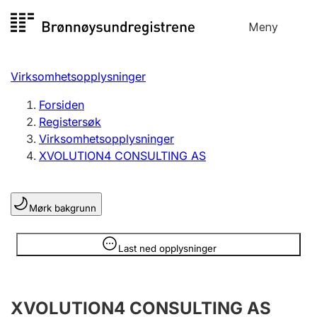
Hopp
Meny
Registersøk
til
Søk
Velg språk
innhold
Virksomhetsopplysninger
Aksjeselskap
Registrere, endre, slette
Forsiden
Registersøk
Virksomhetsopplysninger
Enkeltpersonforetak
XVOLUTION4 CONSULTING AS
Registrere, endre, slette
Mørk bakgrunn
Lag og forening
Registrere, endre, slette
Opplysninger er skjult
Last ned opplysninger
Flere organisasjonsformer
XVOLUTION4 CONSULTING AS