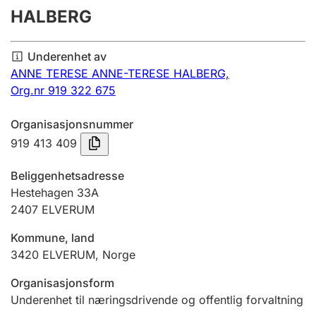
HALBERG
Årsregnskap
Innsending og forsinkelsesgebyr
Underenhet av
ANNE TERESE ANNE-TERESE HALBERG,
Org.nr 919 322 675
Tinglysing
Organisasjonsnummer
919 413 409
Jeger
Betaling og jegeravgiftskort
Beliggenhetsadresse
Hestehagen 33A
2407
ELVERUM
Ektepaktveileder
Kommune, land
3420
ELVERUM
,
Norge
Offentlig sektor
Organisasjonsform
Underenhet til næringsdrivende og offentlig forvaltning