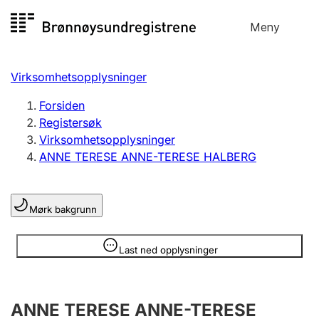
Hopp
Meny
Registersøk
til
Søk
Velg språk
innhold
Virksomhetsopplysninger
Aksjeselskap
Registrere, endre, slette
Forsiden
Registersøk
Virksomhetsopplysninger
Enkeltpersonforetak
ANNE TERESE ANNE-TERESE HALBERG
Registrere, endre, slette
Mørk bakgrunn
Lag og forening
Registrere, endre, slette
Opplysninger er skjult
Last ned opplysninger
Flere organisasjonsformer
ANNE TERESE ANNE-TERESE