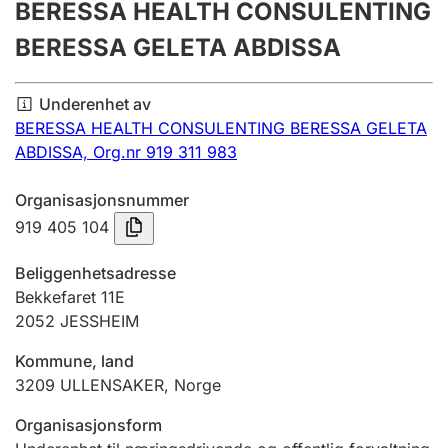
BERESSA HEALTH CONSULENTING
Årsregnskap
BERESSA GELETA ABDISSA
Innsending og forsinkelsesgebyr
Underenhet av
BERESSA HEALTH CONSULENTING BERESSA GELETA
Tinglysing
ABDISSA,
Org.nr 919 311 983
Organisasjonsnummer
Jeger
919 405 104
Betaling og jegeravgiftskort
Beliggenhetsadresse
Bekkefaret 11E
Ektepaktveileder
2052
JESSHEIM
Kommune, land
Offentlig sektor
3209
ULLENSAKER
,
Norge
Organisasjonsform