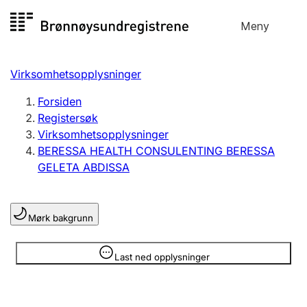
Hopp
Meny
Registersøk
til
Søk
Velg språk
innhold
Virksomhetsopplysninger
Aksjeselskap
Registrere, endre, slette
Forsiden
Registersøk
Virksomhetsopplysninger
Enkeltpersonforetak
BERESSA HEALTH CONSULENTING BERESSA
Registrere, endre, slette
GELETA ABDISSA
Lag og forening
Mørk bakgrunn
Registrere, endre, slette
Opplysninger er skjult
Last ned opplysninger
Flere organisasjonsformer