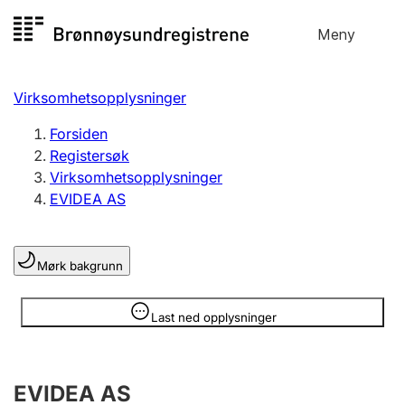
Hopp
Meny
Registersøk
til
Søk
Velg språk
innhold
Virksomhetsopplysninger
Aksjeselskap
Registrere, endre, slette
Forsiden
Registersøk
Virksomhetsopplysninger
Enkeltpersonforetak
EVIDEA AS
Registrere, endre, slette
Mørk bakgrunn
Lag og forening
Registrere, endre, slette
Opplysninger er skjult
Last ned opplysninger
Flere organisasjonsformer
EVIDEA AS