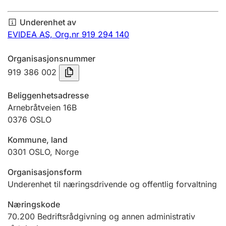
Årsregnskap
Underenhet av
Innsending og forsinkelsesgebyr
EVIDEA AS,
Org.nr 919 294 140
Organisasjonsnummer
Tinglysing
919 386 002
Beliggenhetsadresse
Jeger
Arnebråtveien 16B
Betaling og jegeravgiftskort
0376
OSLO
Kommune, land
0301
OSLO
,
Norge
Ektepaktveileder
Organisasjonsform
Underenhet til næringsdrivende og offentlig forvaltning
Offentlig sektor
Næringskode
70.200
Bedriftsrådgivning og annen administrativ