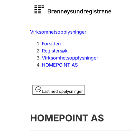
Registersøk
Aksjesel
Registrer
Virksomhetsopplysninger
Lag og forening
Flere
Forsiden
Registrere, endre, slette
organisa
Registersøk
Virksomhetsopplysninger
HOMEPOINT AS
Tinglysing
Jeger
Betaling 
Opplysninger er skjult
Last ned opplysninger
Offentlig sektor
Andre t
HOMEPOINT AS