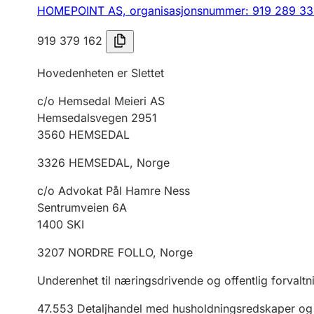
HOMEPOINT AS,
organisasjonsnummer: 919 289 3
919 379 162
Hovedenheten er Slettet
c/o Hemsedal Meieri AS
Hemsedalsvegen 2951
3560
HEMSEDAL
3326
HEMSEDAL
,
Norge
c/o Advokat Pål Hamre Ness
Sentrumveien 6A
1400
SKI
3207
NORDRE FOLLO
,
Norge
Underenhet til næringsdrivende og offentlig forvaltn
47.553
Detaljhandel med husholdningsredskaper og b