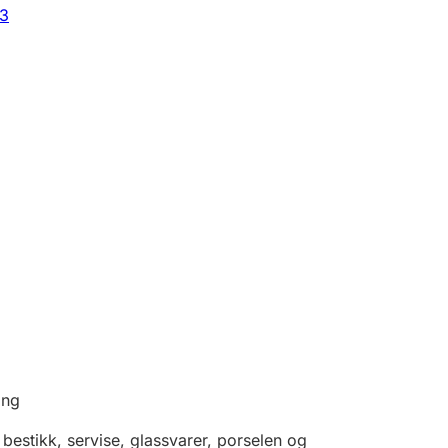
33
ing
estikk, servise, glassvarer, porselen og