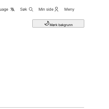
uage
Søk
Min side
Meny
Mørk bakgrunn