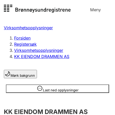
Hopp
Meny
Registersøk
til
Søk
Velg språk
innhold
Virksomhetsopplysninger
Aksjeselskap
Registrere, endre, slette
Forsiden
Registersøk
Virksomhetsopplysninger
Enkeltpersonforetak
KK EIENDOM DRAMMEN AS
Registrere, endre, slette
Mørk bakgrunn
Lag og forening
Registrere, endre, slette
Opplysninger er skjult
Last ned opplysninger
Flere organisasjonsformer
KK EIENDOM DRAMMEN AS