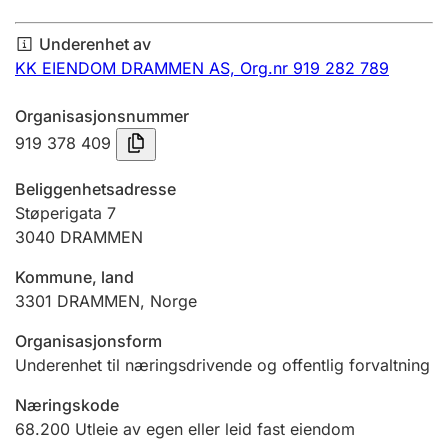
Årsregnskap
Underenhet av
Innsending og forsinkelsesgebyr
KK EIENDOM DRAMMEN AS,
Org.nr 919 282 789
Organisasjonsnummer
Tinglysing
919 378 409
Beliggenhetsadresse
Jeger
Støperigata 7
Betaling og jegeravgiftskort
3040
DRAMMEN
Kommune, land
3301
DRAMMEN
,
Norge
Ektepaktveileder
Organisasjonsform
Underenhet til næringsdrivende og offentlig forvaltning
Offentlig sektor
Næringskode
68.200
Utleie av egen eller leid fast eiendom