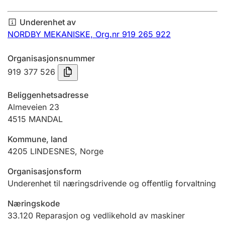
Årsregnskap
Underenhet av
Innsending og forsinkelsesgebyr
NORDBY MEKANISKE,
Org.nr 919 265 922
Organisasjonsnummer
Tinglysing
919 377 526
Beliggenhetsadresse
Jeger
Almeveien 23
Betaling og jegeravgiftskort
4515
MANDAL
Kommune, land
4205
LINDESNES
,
Norge
Ektepaktveileder
Organisasjonsform
Underenhet til næringsdrivende og offentlig forvaltning
Offentlig sektor
Næringskode
33.120
Reparasjon og vedlikehold av maskiner