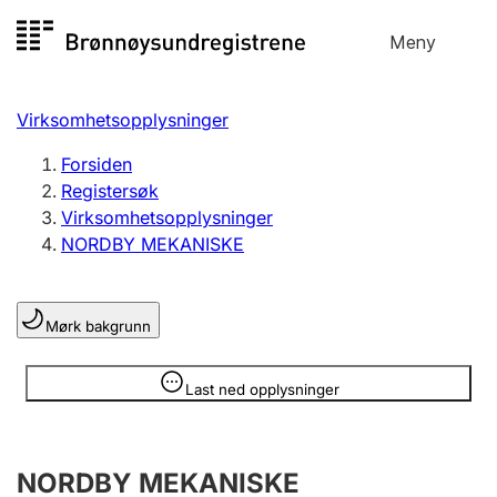
Hopp
Meny
Registersøk
til
Søk
Velg språk
innhold
Virksomhetsopplysninger
Aksjeselskap
Registrere, endre, slette
Forsiden
Registersøk
Virksomhetsopplysninger
Enkeltpersonforetak
NORDBY MEKANISKE
Registrere, endre, slette
Mørk bakgrunn
Lag og forening
Registrere, endre, slette
Opplysninger er skjult
Last ned opplysninger
Flere organisasjonsformer
NORDBY MEKANISKE