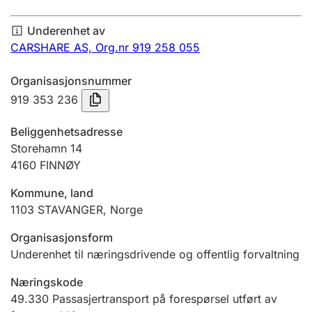
Årsregnskap
Underenhet av
Innsending og forsinkelsesgebyr
CARSHARE AS,
Org.nr 919 258 055
Organisasjonsnummer
Tinglysing
919 353 236
Beliggenhetsadresse
Jeger
Storehamn 14
Betaling og jegeravgiftskort
4160
FINNØY
Kommune, land
1103
STAVANGER
,
Norge
Ektepaktveileder
Organisasjonsform
Underenhet til næringsdrivende og offentlig forvaltning
Offentlig sektor
Næringskode
49.330
Passasjertransport på forespørsel utført av