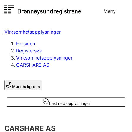
Hopp
Meny
Registersøk
til
Søk
Velg språk
innhold
Virksomhetsopplysninger
Aksjeselskap
Registrere, endre, slette
Forsiden
Registersøk
Virksomhetsopplysninger
Enkeltpersonforetak
CARSHARE AS
Registrere, endre, slette
Mørk bakgrunn
Lag og forening
Registrere, endre, slette
Opplysninger er skjult
Last ned opplysninger
Flere organisasjonsformer
CARSHARE AS