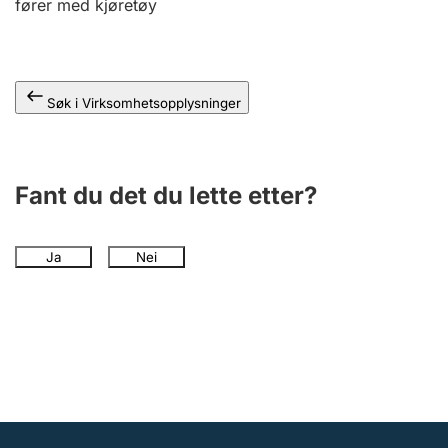
fører med kjøretøy
Andre tema
Søk i Virksomhetsopplysninger
Fant du det du lette etter?
Ja
Nei