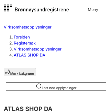
Hopp
Meny
Registersøk
til
Søk
Velg språk
innhold
Virksomhetsopplysninger
Aksjeselskap
Registrere, endre, slette
Forsiden
Registersøk
Virksomhetsopplysninger
Enkeltpersonforetak
ATLAS SHOP DA
Registrere, endre, slette
Mørk bakgrunn
Lag og forening
Registrere, endre, slette
Opplysninger er skjult
Last ned opplysninger
Flere organisasjonsformer
ATLAS SHOP DA