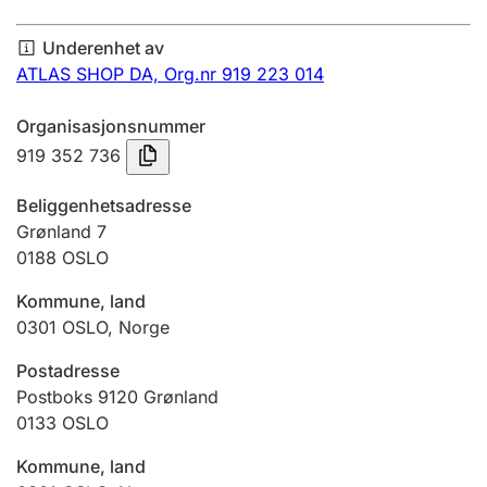
Årsregnskap
Underenhet av
Innsending og forsinkelsesgebyr
ATLAS SHOP DA,
Org.nr 919 223 014
Organisasjonsnummer
Tinglysing
919 352 736
Beliggenhetsadresse
Jeger
Grønland 7
Betaling og jegeravgiftskort
0188
OSLO
Kommune, land
0301
OSLO
,
Norge
Ektepaktveileder
Postadresse
Postboks 9120 Grønland
Offentlig sektor
0133
OSLO
Kommune, land