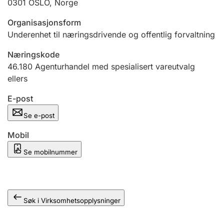
0301
OSLO
,
Norge
Andre tema
Organisasjonsform
Underenhet til næringsdrivende og offentlig forvaltning
Næringskode
46.180
Agenturhandel med spesialisert vareutvalg
ellers
E-post
Se e-post
Mobil
Se mobilnummer
Søk i Virksomhetsopplysninger