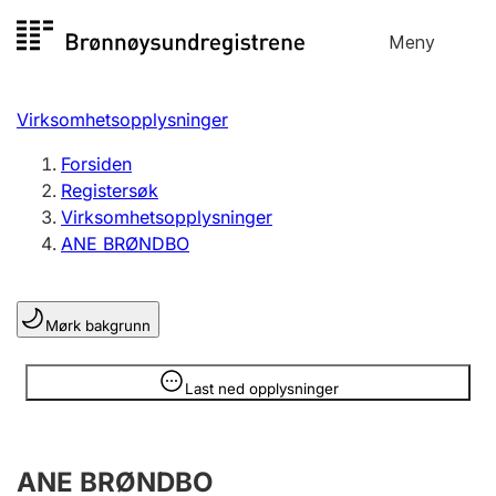
Hopp
Meny
Registersøk
til
Søk
Velg språk
innhold
Virksomhetsopplysninger
Aksjeselskap
Registrere, endre, slette
Forsiden
Registersøk
Virksomhetsopplysninger
Enkeltpersonforetak
ANE BRØNDBO
Registrere, endre, slette
Mørk bakgrunn
Lag og forening
Registrere, endre, slette
Opplysninger er skjult
Last ned opplysninger
Flere organisasjonsformer
ANE BRØNDBO