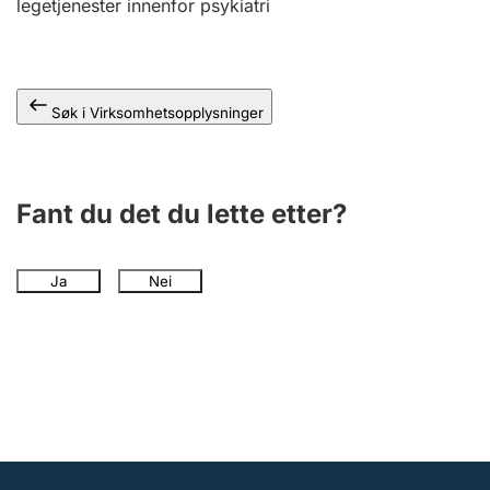
legetjenester innenfor psykiatri
Andre tema
Søk i Virksomhetsopplysninger
Fant du det du lette etter?
Ja
Nei