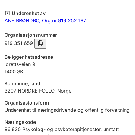
Årsregnskap
Underenhet av
Innsending og forsinkelsesgebyr
ANE BRØNDBO,
Org.nr 919 252 197
Organisasjonsnummer
Tinglysing
919 351 659
Beliggenhetsadresse
Jeger
Idrettsveien 9
Betaling og jegeravgiftskort
1400
SKI
Kommune, land
3207
NORDRE FOLLO
,
Norge
Ektepaktveileder
Organisasjonsform
Underenhet til næringsdrivende og offentlig forvaltning
Offentlig sektor
Næringskode
86.930
Psykolog- og psykoterapitjenester, unntatt