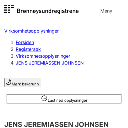
Hopp
Meny
Registersøk
til
Søk
Velg språk
innhold
Virksomhetsopplysninger
Aksjeselskap
Registrere, endre, slette
Forsiden
Registersøk
Virksomhetsopplysninger
Enkeltpersonforetak
JENS JEREMIASSEN JOHNSEN
Registrere, endre, slette
Mørk bakgrunn
Lag og forening
Registrere, endre, slette
Opplysninger er skjult
Last ned opplysninger
Flere organisasjonsformer
JENS JEREMIASSEN JOHNSEN