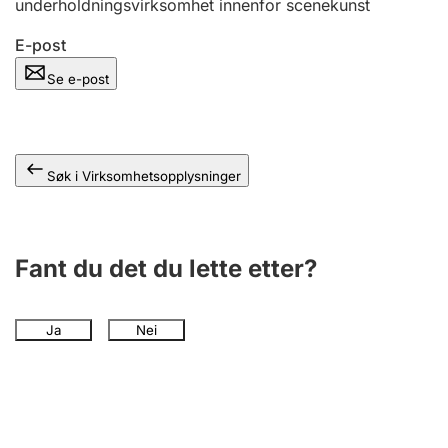
underholdningsvirksomhet innenfor scenekunst
Andre tema
E-post
Se e-post
Søk i Virksomhetsopplysninger
Fant du det du lette etter?
Ja
Nei