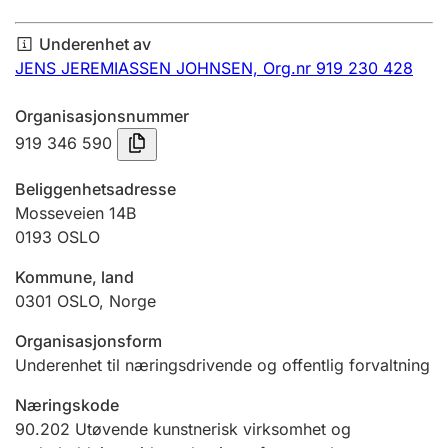
Årsregnskap
Underenhet av
Innsending og forsinkelsesgebyr
JENS JEREMIASSEN JOHNSEN,
Org.nr 919 230 428
Organisasjonsnummer
Tinglysing
919 346 590
Beliggenhetsadresse
Jeger
Mosseveien 14B
Betaling og jegeravgiftskort
0193
OSLO
Kommune, land
0301
OSLO
,
Norge
Ektepaktveileder
Organisasjonsform
Underenhet til næringsdrivende og offentlig forvaltning
Offentlig sektor
Næringskode
90.202
Utøvende kunstnerisk virksomhet og