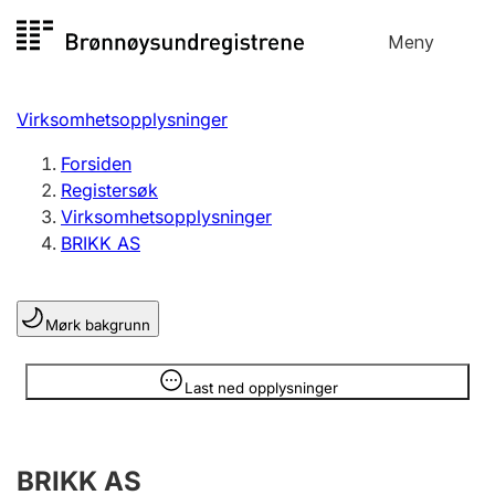
Hopp
Meny
Registersøk
til
Søk
Velg språk
innhold
Virksomhetsopplysninger
Aksjeselskap
Registrere, endre, slette
Forsiden
Registersøk
Virksomhetsopplysninger
Enkeltpersonforetak
BRIKK AS
Registrere, endre, slette
Mørk bakgrunn
Lag og forening
Registrere, endre, slette
Opplysninger er skjult
Last ned opplysninger
Flere organisasjonsformer
BRIKK AS