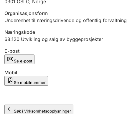
0301
OSLO
,
Norge
Andre tema
Organisasjonsform
Underenhet til næringsdrivende og offentlig forvaltning
Næringskode
68.120
Utvikling og salg av byggeprosjekter
E-post
Se e-post
Mobil
Se mobilnummer
Søk i Virksomhetsopplysninger