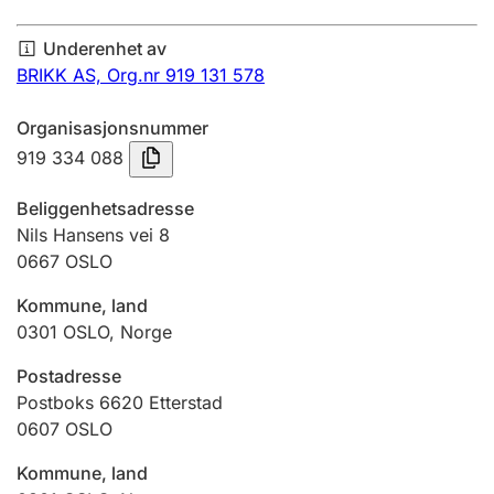
Årsregnskap
Underenhet av
Innsending og forsinkelsesgebyr
BRIKK AS,
Org.nr 919 131 578
Organisasjonsnummer
Tinglysing
919 334 088
Beliggenhetsadresse
Jeger
Nils Hansens vei 8
Betaling og jegeravgiftskort
0667
OSLO
Kommune, land
0301
OSLO
,
Norge
Ektepaktveileder
Postadresse
Postboks 6620 Etterstad
Offentlig sektor
0607
OSLO
Kommune, land