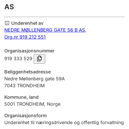
AS
Årsregnskap
Innsending og forsinkelsesgebyr
Underenhet av
NEDRE MØLLENBERG GATE 56 B AS,
Org.nr 919 212 551
Tinglysing
Organisasjonsnummer
919 333 529
Jeger
Betaling og jegeravgiftskort
Beliggenhetsadresse
Nedre Møllenberg gate 59A
7043
TRONDHEIM
Ektepaktveileder
Kommune, land
5001
TRONDHEIM
,
Norge
Offentlig sektor
Organisasjonsform
Underenhet til næringsdrivende og offentlig forvaltning