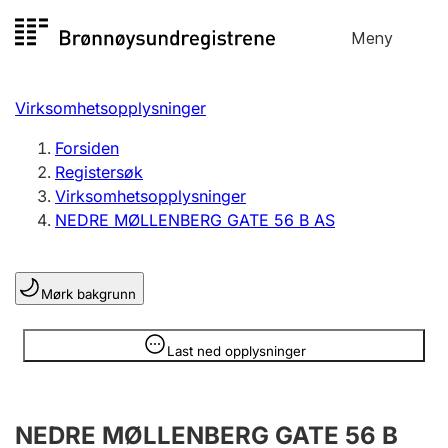
Hopp
Meny
Registersøk
til
Søk
Velg språk
innhold
Virksomhetsopplysninger
Aksjeselskap
Registrere, endre, slette
Forsiden
Registersøk
Virksomhetsopplysninger
Enkeltpersonforetak
NEDRE MØLLENBERG GATE 56 B AS
Registrere, endre, slette
Mørk bakgrunn
Lag og forening
Registrere, endre, slette
Opplysninger er skjult
Last ned opplysninger
Flere organisasjonsformer
NEDRE MØLLENBERG GATE 56 B