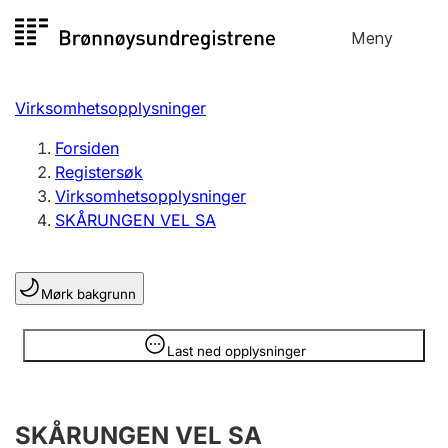
Hopp
Meny
Registersøk
til
Søk
Velg språk
innhold
Virksomhetsopplysninger
Aksjeselskap
Registrere, endre, slette
Forsiden
Registersøk
Virksomhetsopplysninger
Enkeltpersonforetak
SKÅRUNGEN VEL SA
Registrere, endre, slette
Mørk bakgrunn
Lag og forening
Registrere, endre, slette
Opplysninger er skjult
Last ned opplysninger
Flere organisasjonsformer
SKÅRUNGEN VEL SA