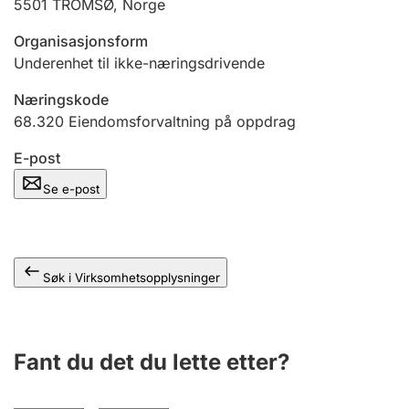
5501
TROMSØ
,
Norge
Andre tema
Organisasjonsform
Underenhet til ikke-næringsdrivende
Næringskode
68.320
Eiendomsforvaltning på oppdrag
E-post
Se e-post
Søk i Virksomhetsopplysninger
Fant du det du lette etter?