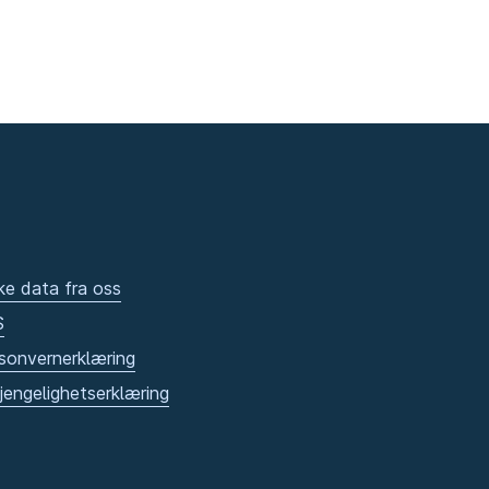
ke data fra oss
S
sonvernerklæring
gjengelighetserklæring