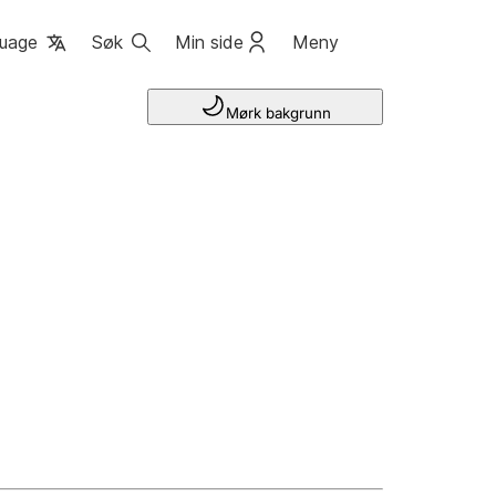
uage
Søk
Min side
Meny
Mørk bakgrunn