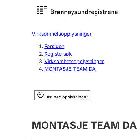
Registersøk
Aksjesel
Registrer
Virksomhetsopplysninger
Lag og forening
Flere
Forsiden
Registrere, endre, slette
organisa
Registersøk
Virksomhetsopplysninger
MONTASJE TEAM DA
Tinglysing
Jeger
Betaling 
Opplysninger er skjult
Last ned opplysninger
Offentlig sektor
Andre t
MONTASJE TEAM DA