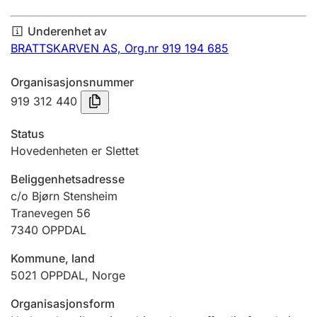
Årsregnskap
Underenhet av
Innsending og forsinkelsesgebyr
BRATTSKARVEN AS,
Org.nr 919 194 685
Organisasjonsnummer
Tinglysing
919 312 440
Status
Jeger
Hovedenheten er Slettet
Betaling og jegeravgiftskort
Beliggenhetsadresse
c/o Bjørn Stensheim
Tranevegen 56
Ektepaktveileder
7340
OPPDAL
Kommune, land
Offentlig sektor
5021
OPPDAL
,
Norge
Organisasjonsform