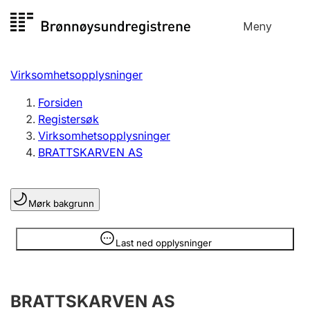
Hopp
Meny
Registersøk
til
Søk
Velg språk
innhold
Virksomhetsopplysninger
Aksjeselskap
Registrere, endre, slette
Forsiden
Registersøk
Virksomhetsopplysninger
Enkeltpersonforetak
BRATTSKARVEN AS
Registrere, endre, slette
Mørk bakgrunn
Lag og forening
Registrere, endre, slette
Opplysninger er skjult
Last ned opplysninger
Flere organisasjonsformer
BRATTSKARVEN AS