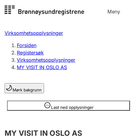
Hopp
Meny
Registersøk
til
Søk
Velg språk
innhold
Virksomhetsopplysninger
Aksjeselskap
Registrere, endre, slette
Forsiden
Registersøk
Virksomhetsopplysninger
Enkeltpersonforetak
MY VISIT IN OSLO AS
Registrere, endre, slette
Mørk bakgrunn
Lag og forening
Registrere, endre, slette
Opplysninger er skjult
Last ned opplysninger
Flere organisasjonsformer
MY VISIT IN OSLO AS