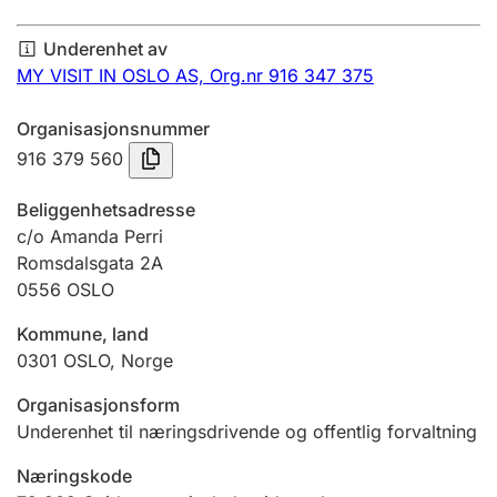
Årsregnskap
Underenhet av
Innsending og forsinkelsesgebyr
MY VISIT IN OSLO AS,
Org.nr 916 347 375
Organisasjonsnummer
Tinglysing
916 379 560
Beliggenhetsadresse
Jeger
c/o Amanda Perri
Betaling og jegeravgiftskort
Romsdalsgata 2A
0556
OSLO
Kommune, land
Ektepaktveileder
0301
OSLO
,
Norge
Organisasjonsform
Offentlig sektor
Underenhet til næringsdrivende og offentlig forvaltning
Næringskode