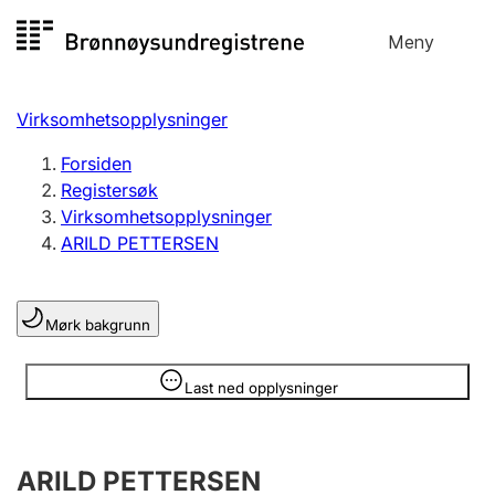
Hopp
Meny
Registersøk
til
Søk
Velg språk
innhold
Virksomhetsopplysninger
Aksjeselskap
Registrere, endre, slette
Forsiden
Registersøk
Virksomhetsopplysninger
Enkeltpersonforetak
ARILD PETTERSEN
Registrere, endre, slette
Mørk bakgrunn
Lag og forening
Registrere, endre, slette
Opplysninger er skjult
Last ned opplysninger
Flere organisasjonsformer
ARILD PETTERSEN