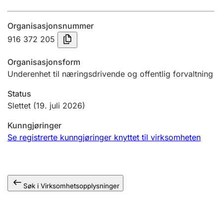
Årsregnskap
Organisasjonsnummer
Innsending og forsinkelsesgebyr
916 372 205
Organisasjonsform
Tinglysing
Underenhet til næringsdrivende og offentlig forvaltning
Status
Jeger
Slettet
(19. juli 2026)
Betaling og jegeravgiftskort
Kunngjøringer
Se registrerte kunngjøringer knyttet til virksomheten
Ektepaktveileder
Søk i Virksomhetsopplysninger
Offentlig sektor