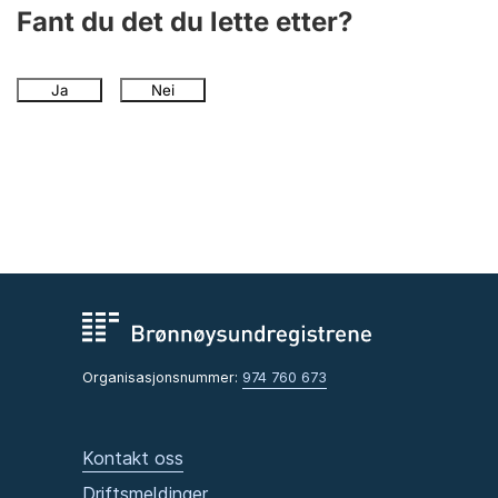
Andre tema
Fant du det du lette etter?
Ja
Nei
Organisasjonsnummer:
974 760 673
Kontakt oss
Driftsmeldinger