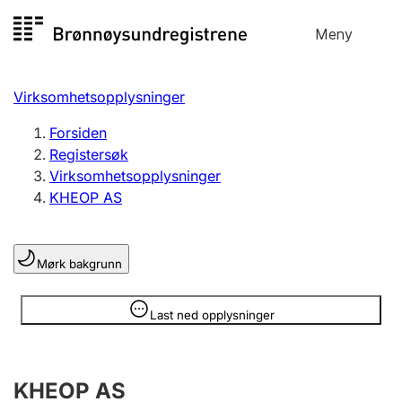
Hopp
Meny
Registersøk
til
Søk
Velg språk
innhold
Virksomhetsopplysninger
Aksjeselskap
Registrere, endre, slette
Forsiden
Registersøk
Virksomhetsopplysninger
Enkeltpersonforetak
KHEOP AS
Registrere, endre, slette
Mørk bakgrunn
Lag og forening
Registrere, endre, slette
Opplysninger er skjult
Last ned opplysninger
Flere organisasjonsformer
KHEOP AS