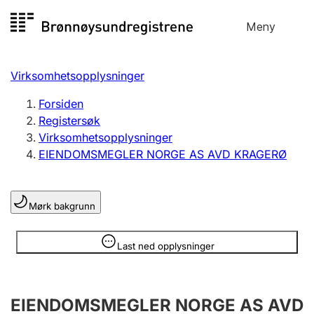
Hopp
Meny
Registersøk
til
Søk
Velg språk
innhold
Virksomhetsopplysninger
Aksjeselskap
Registrere, endre, slette
Forsiden
Registersøk
Virksomhetsopplysninger
Enkeltpersonforetak
EIENDOMSMEGLER NORGE AS AVD KRAGERØ
Registrere, endre, slette
Mørk bakgrunn
Lag og forening
Registrere, endre, slette
Opplysninger er skjult
Last ned opplysninger
Flere organisasjonsformer
EIENDOMSMEGLER NORGE AS AVD