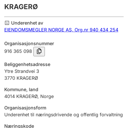
KRAGERØ
Årsregnskap
Innsending og forsinkelsesgebyr
Underenhet av
EIENDOMSMEGLER NORGE AS,
Org.nr 940 434 254
Tinglysing
Organisasjonsnummer
916 365 098
Jeger
Beliggenhetsadresse
Betaling og jegeravgiftskort
Ytre Strandvei 3
3770
KRAGERØ
Ektepaktveileder
Kommune, land
4014
KRAGERØ
,
Norge
Organisasjonsform
Offentlig sektor
Underenhet til næringsdrivende og offentlig forvaltning
Næringskode