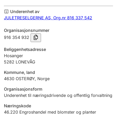
Årsregnskap
Underenhet av
Innsending og forsinkelsesgebyr
JULETRESELGERNE AS,
Org.nr 816 337 542
Organisasjonsnummer
Tinglysing
916 354 932
Beliggenhetsadresse
Jeger
Hosanger
Betaling og jegeravgiftskort
5282
LONEVÅG
Kommune, land
4630
OSTERØY
,
Norge
Ektepaktveileder
Organisasjonsform
Underenhet til næringsdrivende og offentlig forvaltning
Offentlig sektor
Næringskode
46.220
Engroshandel med blomster og planter