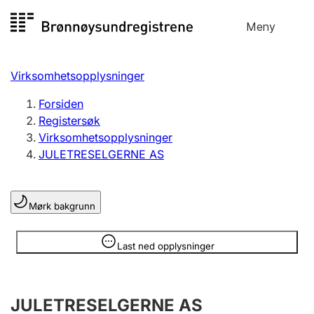
Hopp
Meny
Registersøk
til
Søk
Velg språk
innhold
Virksomhetsopplysninger
Aksjeselskap
Registrere, endre, slette
Forsiden
Registersøk
Virksomhetsopplysninger
Enkeltpersonforetak
JULETRESELGERNE AS
Registrere, endre, slette
Mørk bakgrunn
Lag og forening
Registrere, endre, slette
Opplysninger er skjult
Last ned opplysninger
Flere organisasjonsformer
JULETRESELGERNE AS