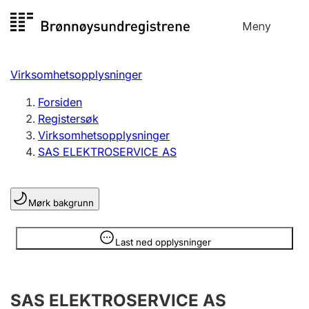
Hopp
Meny
Registersøk
til
Søk
Velg språk
innhold
Virksomhetsopplysninger
Aksjeselskap
Registrere, endre, slette
Forsiden
Registersøk
Virksomhetsopplysninger
Enkeltpersonforetak
SAS ELEKTROSERVICE AS
Registrere, endre, slette
Mørk bakgrunn
Lag og forening
Registrere, endre, slette
Opplysninger er skjult
Last ned opplysninger
Flere organisasjonsformer
SAS ELEKTROSERVICE AS