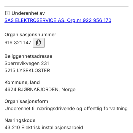
Årsregnskap
Underenhet av
Innsending og forsinkelsesgebyr
SAS ELEKTROSERVICE AS,
Org.nr 922 956 170
Organisasjonsnummer
Tinglysing
916 321 147
Beliggenhetsadresse
Jeger
Sperrevikvegen 231
Betaling og jegeravgiftskort
5215
LYSEKLOSTER
Kommune, land
4624
BJØRNAFJORDEN
,
Norge
Ektepaktveileder
Organisasjonsform
Underenhet til næringsdrivende og offentlig forvaltning
Offentlig sektor
Næringskode
43.210
Elektrisk installasjonsarbeid