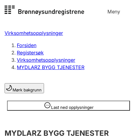
Hopp
Meny
Registersøk
til
Søk
Velg språk
innhold
Virksomhetsopplysninger
Aksjeselskap
Registrere, endre, slette
Forsiden
Registersøk
Virksomhetsopplysninger
Enkeltpersonforetak
MYDLARZ BYGG TJENESTER
Registrere, endre, slette
Mørk bakgrunn
Lag og forening
Registrere, endre, slette
Opplysninger er skjult
Last ned opplysninger
Flere organisasjonsformer
MYDLARZ BYGG TJENESTER