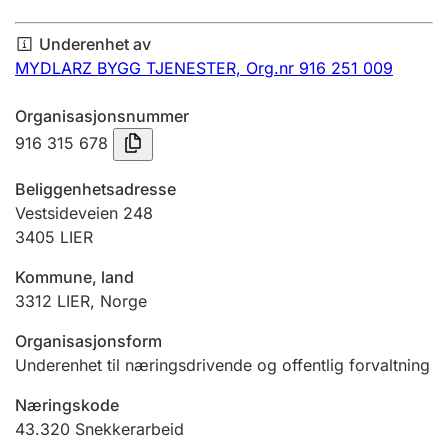
Årsregnskap
Underenhet av
Innsending og forsinkelsesgebyr
MYDLARZ BYGG TJENESTER,
Org.nr 916 251 009
Organisasjonsnummer
Tinglysing
916 315 678
Beliggenhetsadresse
Jeger
Vestsideveien 248
Betaling og jegeravgiftskort
3405
LIER
Kommune, land
3312
LIER
,
Norge
Ektepaktveileder
Organisasjonsform
Underenhet til næringsdrivende og offentlig forvaltning
Offentlig sektor
Næringskode
43.320
Snekkerarbeid