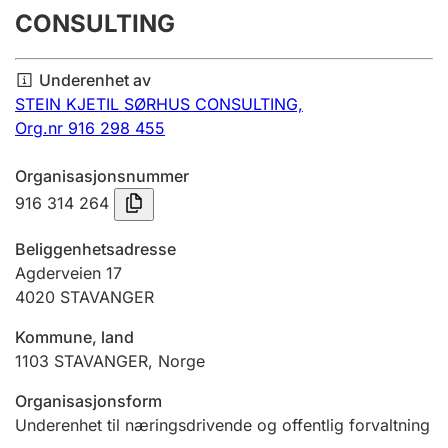
CONSULTING
Årsregnskap
Innsending og forsinkelsesgebyr
Underenhet av
STEIN KJETIL SØRHUS CONSULTING,
Org.nr 916 298 455
Tinglysing
Organisasjonsnummer
916 314 264
Jeger
Betaling og jegeravgiftskort
Beliggenhetsadresse
Agderveien 17
4020
STAVANGER
Ektepaktveileder
Kommune, land
1103
STAVANGER
,
Norge
Offentlig sektor
Organisasjonsform
Underenhet til næringsdrivende og offentlig forvaltning