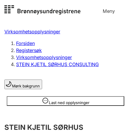
Hopp
Meny
Registersøk
til
Søk
Velg språk
innhold
Virksomhetsopplysninger
Aksjeselskap
Registrere, endre, slette
Forsiden
Registersøk
Virksomhetsopplysninger
Enkeltpersonforetak
STEIN KJETIL SØRHUS CONSULTING
Registrere, endre, slette
Mørk bakgrunn
Lag og forening
Registrere, endre, slette
Opplysninger er skjult
Last ned opplysninger
Flere organisasjonsformer
STEIN KJETIL SØRHUS